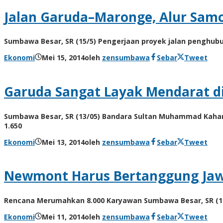
Jalan Garuda–Maronge, Alur Sam
Sumbawa Besar, SR (15/5) Pengerjaan proyek jalan penghubu
Ekonomi
Mei 15, 2014
oleh
zensumbawa
Sebar
Tweet
Garuda Sangat Layak Mendarat 
Sumbawa Besar, SR (13/05) Bandara Sultan Muhammad Kahar
1.650
Ekonomi
Mei 13, 2014
oleh
zensumbawa
Sebar
Tweet
Newmont Harus Bertanggung Ja
Rencana Merumahkan 8.000 Karyawan Sumbawa Besar, SR (1
Ekonomi
Mei 11, 2014
oleh
zensumbawa
Sebar
Tweet