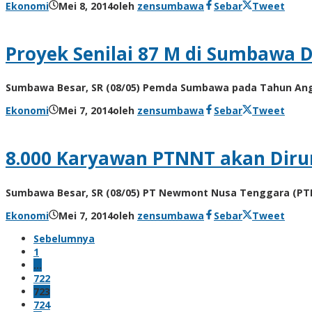
Ekonomi
Mei 8, 2014
oleh
zensumbawa
Sebar
Tweet
Proyek Senilai 87 M di Sumbawa 
Sumbawa Besar, SR (08/05) Pemda Sumbawa pada Tahun Angga
Ekonomi
Mei 7, 2014
oleh
zensumbawa
Sebar
Tweet
8.000 Karyawan PTNNT akan Dir
Sumbawa Besar, SR (08/05) PT Newmont Nusa Tenggara (PT
Ekonomi
Mei 7, 2014
oleh
zensumbawa
Sebar
Tweet
Sebelumnya
1
…
722
723
724