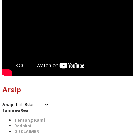
Arsip
Arsip
SamawaRea
Tentang Kami
Redaksi
DISCLAIMER