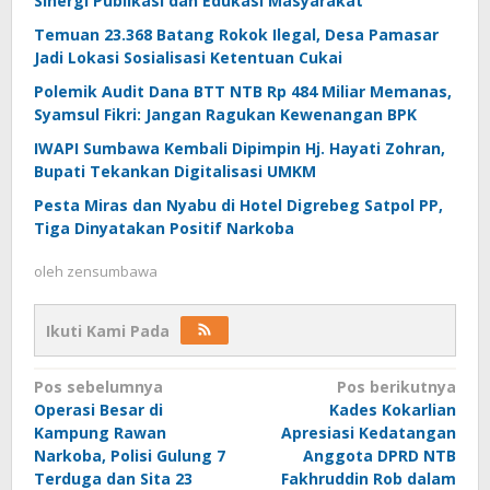
Sinergi Publikasi dan Edukasi Masyarakat
Temuan 23.368 Batang Rokok Ilegal, Desa Pamasar
Jadi Lokasi Sosialisasi Ketentuan Cukai
Polemik Audit Dana BTT NTB Rp 484 Miliar Memanas,
Syamsul Fikri: Jangan Ragukan Kewenangan BPK
IWAPI Sumbawa Kembali Dipimpin Hj. Hayati Zohran,
Bupati Tekankan Digitalisasi UMKM
Pesta Miras dan Nyabu di Hotel Digrebeg Satpol PP,
Tiga Dinyatakan Positif Narkoba
oleh
zensumbawa
Ikuti Kami Pada
Navigasi
Pos sebelumnya
Pos berikutnya
Operasi Besar di
Kades Kokarlian
pos
Kampung Rawan
Apresiasi Kedatangan
Narkoba, Polisi Gulung 7
Anggota DPRD NTB
Terduga dan Sita 23
Fakhruddin Rob dalam