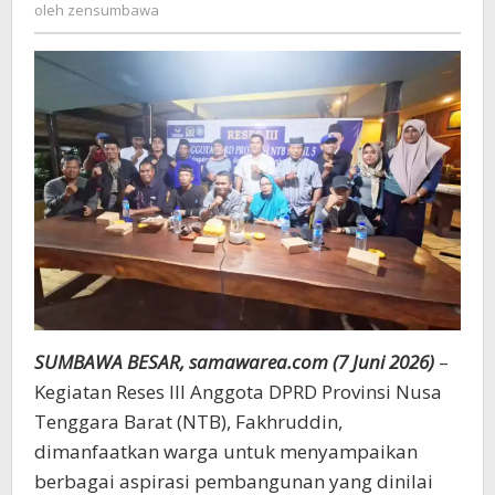
zensumbawa
oleh
zensumbawa
Fakhruddin
Rob,
Minta
Jalan
dan
Fasilitas
Ibadah
Ditingkatkan
SUMBAWA BESAR, samawarea.com (7 Juni 2026)
–
Kegiatan Reses III Anggota DPRD Provinsi Nusa
Tenggara Barat (NTB), Fakhruddin,
dimanfaatkan warga untuk menyampaikan
berbagai aspirasi pembangunan yang dinilai