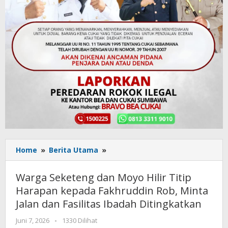
Home
»
Berita Utama
»
Warga
Seketeng
dan
Warga Seketeng dan Moyo Hilir Titip
Moyo
Harapan kepada Fakhruddin Rob, Minta
Hilir
Jalan dan Fasilitas Ibadah Ditingkatkan
Titip
Harapan
Juni 7, 2026
oleh
-
1330 Dilihat
kepada