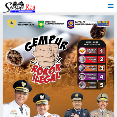
Lewati
ke
konten