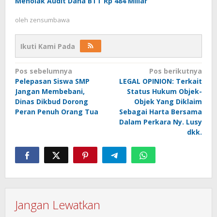
Menolak Audit Dana BTT Rp 484 Miliar
oleh
zensumbawa
Ikuti Kami Pada
Navigasi
Pos sebelumnya
Pos berikutnya
Pelepasan Siswa SMP
LEGAL OPINION: Terkait
pos
Jangan Membebani,
Status Hukum Objek-
Dinas Dikbud Dorong
Objek Yang Diklaim
Peran Penuh Orang Tua
Sebagai Harta Bersama
Dalam Perkara Ny. Lusy
dkk.
Jangan Lewatkan