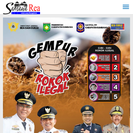
Lewati
ke
konten