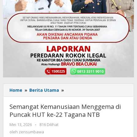
Home
»
Berita Utama
»
Semangat
Kemanusiaan
Menggema
Semangat Kemanusiaan Menggema di
di
Puncak HUT ke-22 Tagana NTB
Puncak
HUT
Mei 13, 2026
oleh
-
816 Dilihat
ke-
zensumbawa
oleh
zensumbawa
22