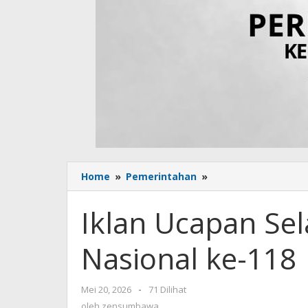
Home
»
Pemerintahan
»
Iklan
Ucapan
Selamat
Iklan Ucapan Se
Hari
Kebangkitan
Nasional ke-118
Nasional
ke-
118
Mei 20, 2026
oleh
-
71 Dilihat
zensumbawa
oleh
zensumbawa