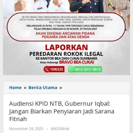
Home
»
Berita Utama
»
Audiensi
KPID
NTB,
Audiensi KPID NTB, Gubernur Iqbal:
Gubernur
Jangan Biarkan Penyiaran Jadi Sarana
Iqbal:
Fitnah
Jangan
Biarkan
November 29, 2025
oleh
-
666 Dilihat
Penyiaran