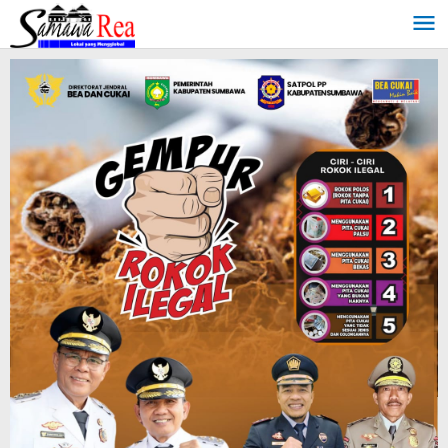
Lewati
ke
konten