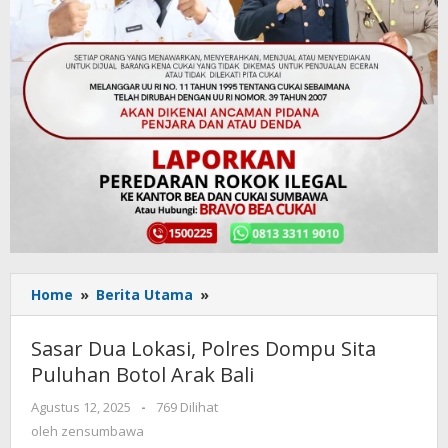
Home
»
Berita Utama
»
Sasar
Dua
Lokasi,
Sasar Dua Lokasi, Polres Dompu Sita
Polres
Puluhan Botol Arak Bali
Dompu
Sita
Agustus 12, 2025
oleh
-
769 Dilihat
Puluhan
zensumbawa
oleh
zensumbawa
Botol