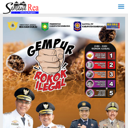
Lewati
ke
konten