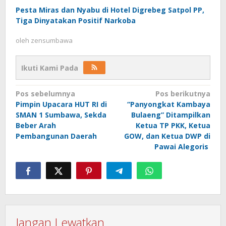
Pesta Miras dan Nyabu di Hotel Digrebeg Satpol PP,
Tiga Dinyatakan Positif Narkoba
oleh
zensumbawa
Ikuti Kami Pada
Navigasi
Pos sebelumnya
Pos berikutnya
Pimpin Upacara HUT RI di
“Panyongkat Kambaya
pos
SMAN 1 Sumbawa, Sekda
Bulaeng” Ditampilkan
Beber Arah
Ketua TP PKK, Ketua
Pembangunan Daerah
GOW, dan Ketua DWP di
Pawai Alegoris
Jangan Lewatkan