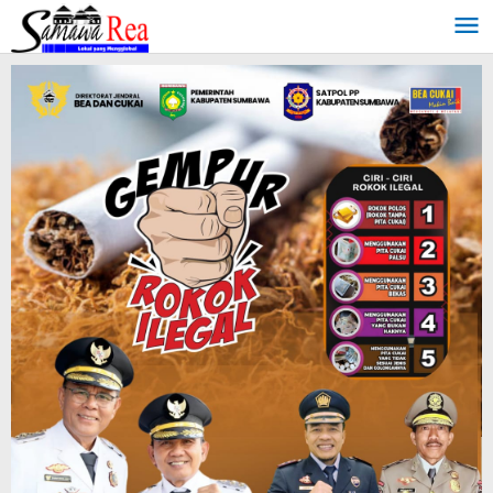
Lewati
ke
konten