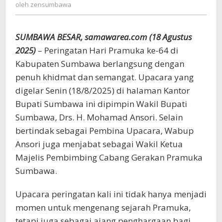
zensumbawa
oleh
zensumbawa
Ajak
Generasi
Muda
SUMBAWA BESAR, samawarea.com (18 Agustus
Jaga
Ketahanan
2025)
– Peringatan Hari Pramuka ke-64 di
Bangsa
Kabupaten Sumbawa berlangsung dengan
penuh khidmat dan semangat. Upacara yang
digelar Senin (18/8/2025) di halaman Kantor
Bupati Sumbawa ini dipimpin Wakil Bupati
Sumbawa, Drs. H. Mohamad Ansori. Selain
bertindak sebagai Pembina Upacara, Wabup
Ansori juga menjabat sebagai Wakil Ketua
Majelis Pembimbing Cabang Gerakan Pramuka
Sumbawa.
Upacara peringatan kali ini tidak hanya menjadi
momen untuk mengenang sejarah Pramuka,
tetapi juga sebagai ajang penghargaan bagi