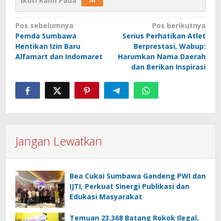
Ikuti Kami Pada
Navigasi
Pos sebelumnya
Pos berikutnya
Pemda Sumbawa
Serius Perhatikan Atlet
pos
Hentikan Izin Baru
Berprestasi, Wabup:
Alfamart dan Indomaret
Harumkan Nama Daerah
dan Berikan Inspirasi
Jangan Lewatkan
Bea Cukai Sumbawa Gandeng PWI dan
IJTI, Perkuat Sinergi Publikasi dan
Edukasi Masyarakat
Temuan 23.368 Batang Rokok Ilegal,