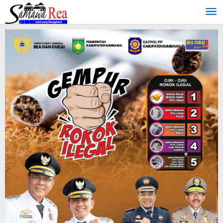
Lewati
ke
konten