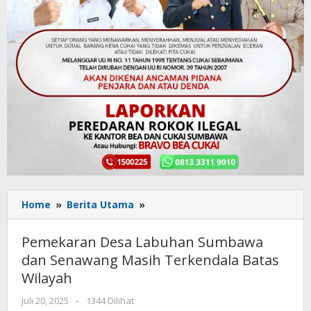
Home
»
Berita Utama
»
Pemekaran
Desa
Labuhan
Pemekaran Desa Labuhan Sumbawa
Sumbawa
dan Senawang Masih Terkendala Batas
dan
Wilayah
Senawang
Masih
Juli 20, 2025
oleh
-
1344 Dilihat
Terkendala