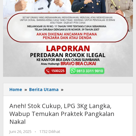
Home
»
Berita Utama
»
Aneh!
Stok
Cukup,
Aneh! Stok Cukup, LPG 3Kg Langka,
LPG
Wabup Temukan Praktek Pangkalan
3Kg
Nakal
Langka,
Wabup
Juni 26, 2025
oleh
-
1732 Dilihat
Temukan