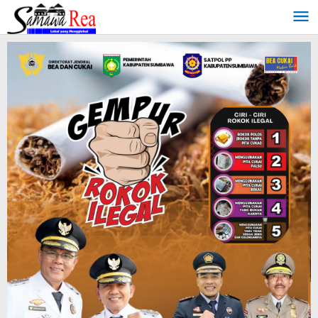
Lewati
ke
konten