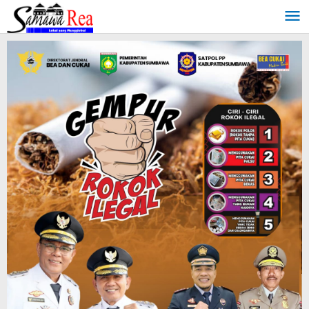
Lewati
ke
konten