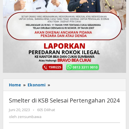
Home
»
Ekonomi
»
Smelter
di
KSB
Smelter di KSB Selesai Pertengahan 2024
Selesai
Pertengahan
Juni 20, 2023
oleh
-
605 Dilihat
2024
zensumbawa
oleh
zensumbawa