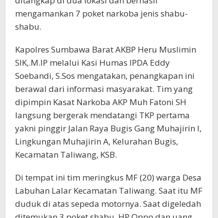
ditangkap di dua lokasi dan berhasil
mengamankan 7 poket narkoba jenis shabu-
shabu.
Kapolres Sumbawa Barat AKBP Heru Muslimin
SIK,.M.IP melalui Kasi Humas IPDA Eddy
Soebandi, S.Sos mengatakan, penangkapan ini
berawal dari informasi masyarakat. Tim yang
dipimpin Kasat Narkoba AKP Muh Fatoni SH
langsung bergerak mendatangi TKP pertama
yakni pinggir Jalan Raya Bugis Gang Muhajirin I,
Lingkungan Muhajirin A, Kelurahan Bugis,
Kecamatan Taliwang, KSB.
Di tempat ini tim meringkus MF (20) warga Desa
Labuhan Lalar Kecamatan Taliwang. Saat itu MF
duduk di atas sepeda motornya. Saat digeledah
ditemukan 3 poket shabu, HP Oppo dan uang