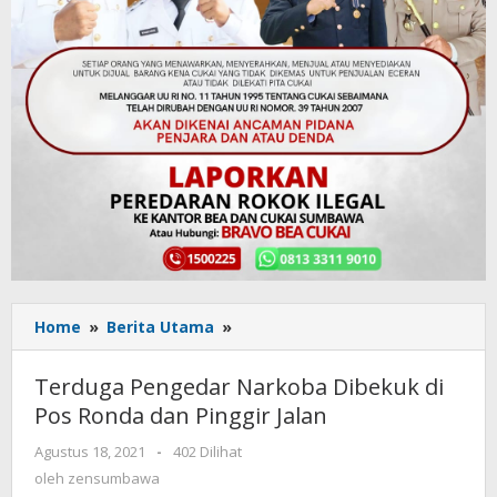
Home
»
Berita Utama
»
Terduga
Pengedar
Narkoba
Terduga Pengedar Narkoba Dibekuk di
Dibekuk
Pos Ronda dan Pinggir Jalan
di
Pos
Agustus 18, 2021
oleh
-
402 Dilihat
Ronda
zensumbawa
oleh
zensumbawa
dan