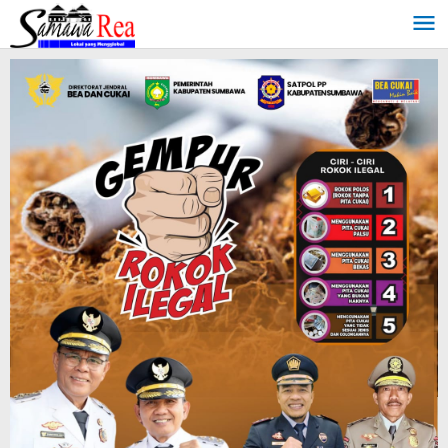
Lewati
ke
konten