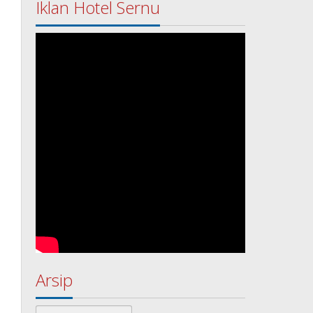
Iklan Hotel Sernu
Arsip
Arsip