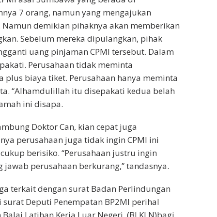
hnya 7 orang, namun yang mengajukan
. Namun demikian pihaknya akan memberikan
kan. Sebelum mereka dipulangkan, pihak
gganti uang pinjaman CPMI tersebut. Dalam
epakati. Perusahaan tidak meminta
a plus biaya tiket. Perusahaan hanya meminta
a. “Alhamdulillah itu disepakati kedua belah
amah ini disapa.
ambung Doktor Can, kian cepat juga
a perusahaan juga tidak ingin CPMI ini
cukup berisiko. “Perusahaan justru ingin
g jawab perusahaan berkurang,” tandasnya.
ga terkait dengan surat Badan Perlindungan
i surat Deputi Penempatan BP2MI perihal
Balai Latihan Kerja Luar Negeri (BLKLN)bagi