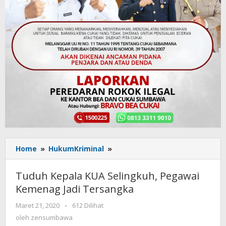
Home
»
HukumKriminal
»
Tuduh
Kepala
KUA
Tuduh Kepala KUA Selingkuh, Pegawai
Selingkuh,
Kemenag Jadi Tersangka
Pegawai
Kemenag
Maret 21, 2020
oleh
-
612 Dilihat
Jadi
zensumbawa
oleh
zensumbawa
Tersangka