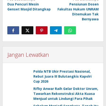
Navigasi
Dua Pencuri Mesin
Pensiunan Dosen
pos
Genset Masjid Ditangkap
Fakultas Hukum UNRAM
Ditemukan Tak
Bernyawa
Jangan Lewatkan
Polda NTB Ukir Prestasi Nasional,
Rebut Juara III Bulutangkis Kapolri
Cup 2026
Rifky Anwar Raih Gelar Doktor Unram,
Tawarkan Rekonstruksi Akta Kuasa
Menjual untuk Lindungi Para Pihak
Sebelum Menjadi Sengketa, Tanah Itu