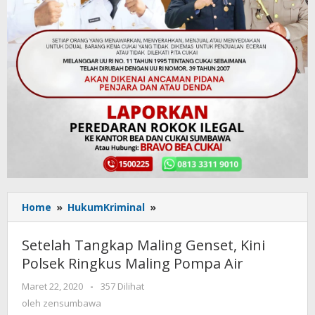
Home
»
HukumKriminal
»
Setelah
Tangkap
Maling
Setelah Tangkap Maling Genset, Kini
Genset,
Polsek Ringkus Maling Pompa Air
Kini
Polsek
Maret 22, 2020
oleh
-
357 Dilihat
Ringkus
zensumbawa
oleh
zensumbawa
Maling