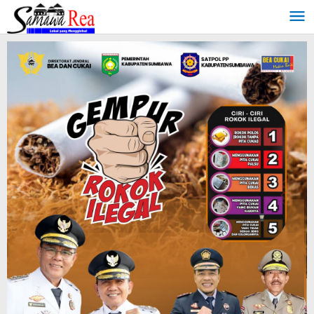
Lewati
ke
konten