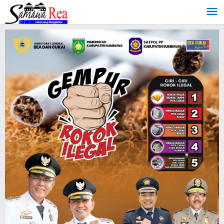
Lewati
ke
konten