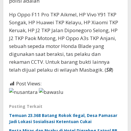
polisi adalah
Hp Oppo F11 Pro TKP Aikmel, HP Vivo Y91 TKP
Songak, HP Huawei TKP Kelayu, HP Xiaomi TKP
Keruak, HP J2 TKP Jalan Diponegoro Selong, HP
J2 TKP Paok Motong, HP Oppo A3s TKP Anjani,
sebuah sepeda motor Honda Blade yang
digunakan saat beraksi, tas pelaku dan
rekaman CCTV. Untuk barang bukti lainnya
telah dijual pelaku di wilayah Masbagik. (
SR
)
Post Views:
361
Posting Terkait
Temuan 23.368 Batang Rokok Ilegal, Desa Pamasar
Jadi Lokasi Sosialisasi Ketentuan Cukai
Pesta Miras dan Nyabu di Hotel Digrebeg Satpol PP,