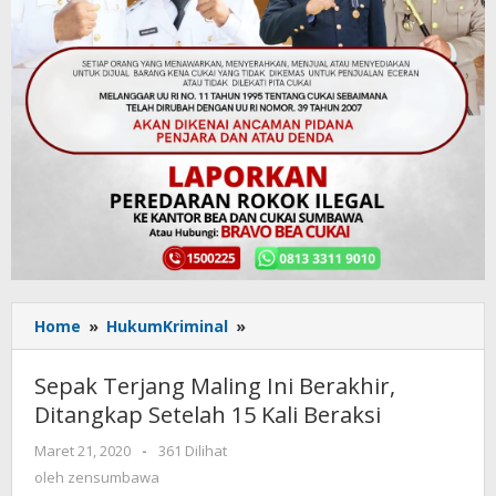
Home
»
HukumKriminal
»
Sepak
Terjang
Maling
Sepak Terjang Maling Ini Berakhir,
Ini
Ditangkap Setelah 15 Kali Beraksi
Berakhir,
Ditangkap
Maret 21, 2020
oleh
-
361 Dilihat
Setelah
zensumbawa
oleh
zensumbawa
15