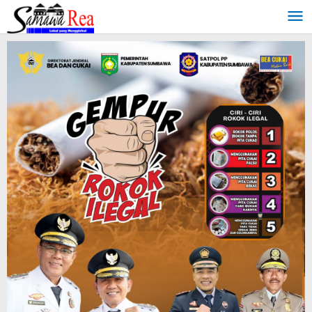
Lewati
ke
konten