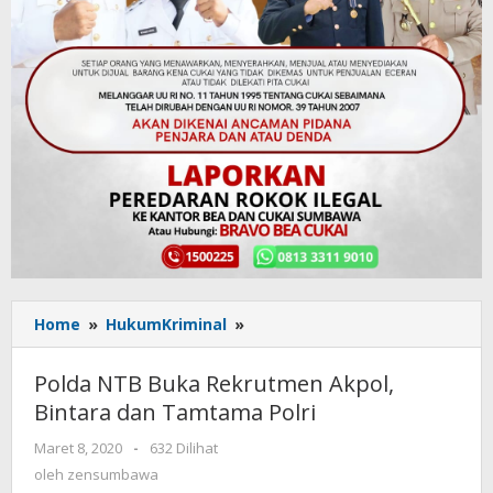
Home
»
HukumKriminal
»
Polda
NTB
Buka
Polda NTB Buka Rekrutmen Akpol,
Rekrutmen
Bintara dan Tamtama Polri
Akpol,
Bintara
Maret 8, 2020
oleh
-
632 Dilihat
dan
zensumbawa
oleh
zensumbawa
Tamtama