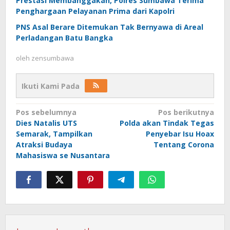
Prestasi Membanggakan, Polres Sumbawa Terima
Penghargaan Pelayanan Prima dari Kapolri
PNS Asal Berare Ditemukan Tak Bernyawa di Areal
Perladangan Batu Bangka
oleh
zensumbawa
Ikuti Kami Pada
Navigasi
Pos sebelumnya
Pos berikutnya
Dies Natalis UTS
Polda akan Tindak Tegas
pos
Semarak, Tampilkan
Penyebar Isu Hoax
Atraksi Budaya
Tentang Corona
Mahasiswa se Nusantara