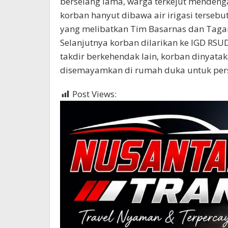
berselang lama, warga terkejut mendeng
korban hanyut dibawa air irigasi tersebu
yang melibatkan Tim Basarnas dan Taga
Selanjutnya korban dilarikan ke IGD R
takdir berkehendak lain, korban dinyatak
disemayamkan di rumah duka untuk per
Post Views:
505