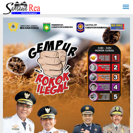
Lewati
ke
konten