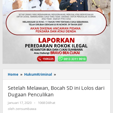
Home
»
HukumKriminal
»
Setelah
Melawan,
Bocah
Setelah Melawan, Bocah SD ini Lolos dari
SD
Dugaan Penculikan
ini
Lolos
Januari 17, 2020
oleh
-
1068 Dilihat
dari
zensumbawa
oleh
zensumbawa
Dugaan