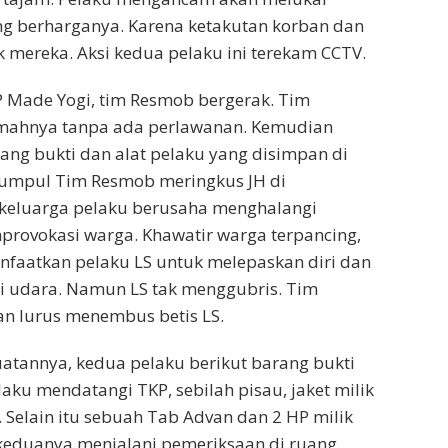
g berharganya. Karena ketakutan korban dan
mereka. Aksi kedua pelaku ini terekam CCTV.
P Made Yogi, tim Resmob bergerak. Tim
mahnya tanpa ada perlawanan. Kemudian
ng bukti dan alat pelaku yang disimpan di
rkumpul Tim Resmob meringkus JH di
keluarga pelaku berusaha menghalangi
rovokasi warga. Khawatir warga terpancing,
nfaatkan pelaku LS untuk melepaskan diri dan
i udara. Namun LS tak menggubris. Tim
 lurus menembus betis LS.
annya, kedua pelaku berikut barang bukti
aku mendatangi TKP, sebilah pisau, jaket milik
 Selain itu sebuah Tab Advan dan 2 HP milik
 keduanya menjalani pemeriksaan di ruang