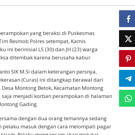
perampokan yang beraksi di Puskesmas
Tim Resmob Polres setempat, Kamis
u ini berinisial LS (30) dan JH (23) warga
aksa ditembak karena berusaha kabur.
nto SIK M.Si dalam keterangan persnya,
erasan (Curas) ini ditangkap berawal dari
i, Desa Montong Betok, Kecamatan Montong
u saja menjadi korban perampokan di halaman
Montong Gading.
 bersama dengan dua orang temannya sedang
n pelaku masuk dengan cara melompati pagar
 tajam. Pelaku mengancam akan melukai