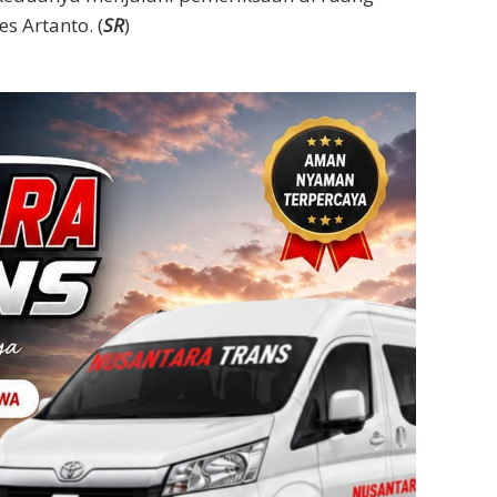
s Artanto. (
SR
)