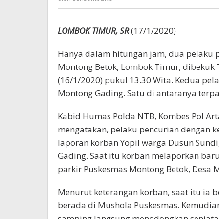
LOMBOK TIMUR, SR
(17/1/2020)
Hanya dalam hitungan jam, dua pelaku 
Montong Betok, Lombok Timur, dibekuk 
(16/1/2020) pukul 13.30 Wita. Kedua pelak
Montong Gading. Satu di antaranya terp
Kabid Humas Polda NTB, Kombes Pol Arta
mengatakan, pelaku pencurian dengan kek
laporan korban Yopil warga Dusun Sund
Gading. Saat itu korban melaporkan bar
parkir Puskesmas Montong Betok, Desa 
Menurut keterangan korban, saat itu ia
berada di Mushola Puskesmas. Kemudia
samping langsung menodongkan senjata