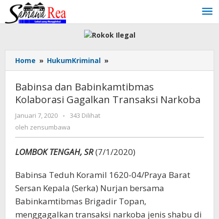
Lewati
ke
konten
Home
»
HukumKriminal
»
Babinsa
dan
Babinkamtibmas
Babinsa dan Babinkamtibmas
Kolaborasi
Kolaborasi Gagalkan Transaksi Narkoba
Gagalkan
Transaksi
Januari 7, 2020
oleh
-
343 Dilihat
Narkoba
zensumbawa
oleh
zensumbawa
LOMBOK TENGAH, SR
(7/1/2020)
Babinsa Teduh Koramil 1620-04/Praya Barat
Sersan Kepala (Serka) Nurjan bersama
Babinkamtibmas Brigadir Topan,
menggagalkan transaksi narkoba jenis shabu di