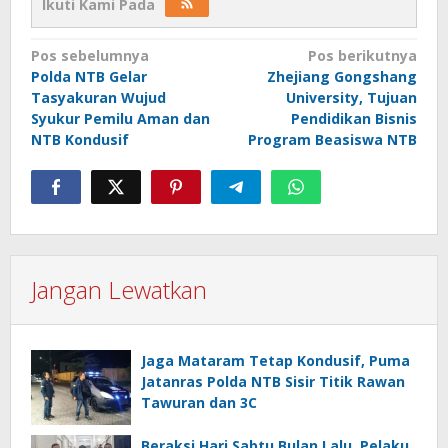
Ikuti Kami Pada
Navigasi
Pos sebelumnya
Pos berikutnya
Polda NTB Gelar
Zhejiang Gongshang
pos
Tasyakuran Wujud
University, Tujuan
Syukur Pemilu Aman dan
Pendidikan Bisnis
NTB Kondusif
Program Beasiswa NTB
Jangan Lewatkan
Jaga Mataram Tetap Kondusif, Puma
Jatanras Polda NTB Sisir Titik Rawan
Tawuran dan 3C
Beraksi Hari Sabtu Bulan Lalu, Pelaku