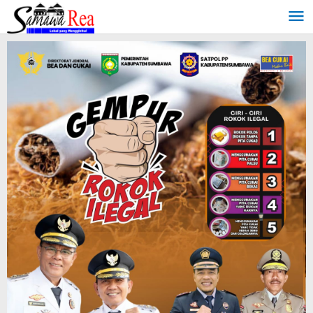
Lewati
ke
konten