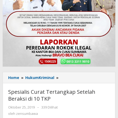
Home
»
HukumKriminal
»
Spesialis
Curat
Tertangkap
Spesialis Curat Tertangkap Setelah
Setelah
Beraksi di 10 TKP
Beraksi
di
Oktober 25, 2019
oleh
-
339 Dilihat
10
zensumbawa
oleh
zensumbawa
TKP