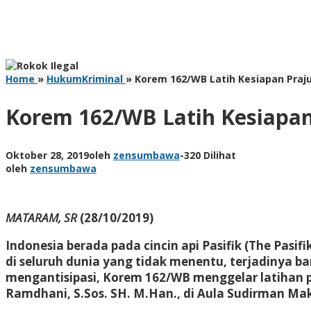
Home
»
HukumKriminal
»
Korem 162/WB Latih Kesiapan Praj
Korem 162/WB Latih Kesiapa
Oktober 28, 2019
oleh
zensumbawa
-
320 Dilihat
oleh
zensumbawa
MATARAM, SR
(28/10/2019)
Indonesia berada pada cincin api Pasifik (The Pasi
di seluruh dunia yang tidak menentu, terjadinya b
mengantisipasi, Korem 162/WB menggelar latihan
Ramdhani, S.Sos. SH. M.Han., di Aula Sudirman Mak