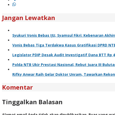
Jangan Lewatkan
Syukuri Vonis Bebas IJU, Syamsul Fikri: Kebenaran Akhi
Vonis Bebas Tiga Terdakwa Kasus Gratifikasi DPRD NT
Legislator PDIP Desak Audit Investigatif Dana BTT Rp 
Polda NTB Ukir Prestasi Nasional, Rebut Juara III Bulut
Rifky Anwar Raih Gelar Doktor Unram, Tawarkan Rekon
Komentar
Tinggalkan Balasan
Alamat email Anda tidak akan dipublikasikan.
Ruas yang waj