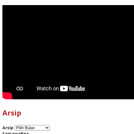
Arsip
Arsip
SamawaRea