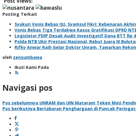
Post Views:
320
Posting Terkait
Syukuri Vonis Bebas IJU, Syamsul Fikri: Kebenaran Akhi
Vonis Bebas Tiga Terdakwa Kasus Gratifikasi DPRD NT
Legislator PDIP Desak Audit Investigatif Dana BTT Rp 
Polda NTB Ukir Prestasi Nasional, Rebut Juara III Bulut
Rifky Anwar Raih Gelar Doktor Unram, Tawarkan Rekon
oleh
zensumbawa
Ikuti Kami Pada
Navigasi pos
Pos sebelumnya
UNRAM dan UIN Mataram Teken MoU Pendidik
Pos berikutnya
Bertaburan Penghargaan di Puncak Peringat