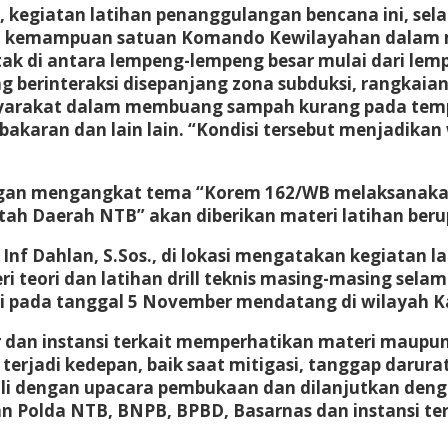
iatan latihan penanggulangan bencana ini, selain
kan kemampuan satuan Komando Kewilayahan dalam
k di antara lempeng-lempeng besar mulai dari lempe
g berinteraksi disepanjang zona subduksi, rangkaia
syarakat dalam membuang sampah kurang pada tem
bakaran dan lain lain. “Kondisi tersebut menjadika
gan mengangkat tema “Korem 162/WB melaksanakan
h Daerah NTB” akan diberikan materi latihan berupa
nf Dahlan, S.Sos., di lokasi mengatakan kegiatan l
 teori dan latihan drill teknis masing-masing selama 
ari pada tanggal 5 November mendatang di wilayah 
er dan instansi terkait memperhatikan materi maupun
rjadi kedepan, baik saat mitigasi, tanggap darura
 dengan upacara pembukaan dan dilanjutkan dengan
 Polda NTB, BNPB, BPBD, Basarnas dan instansi terk