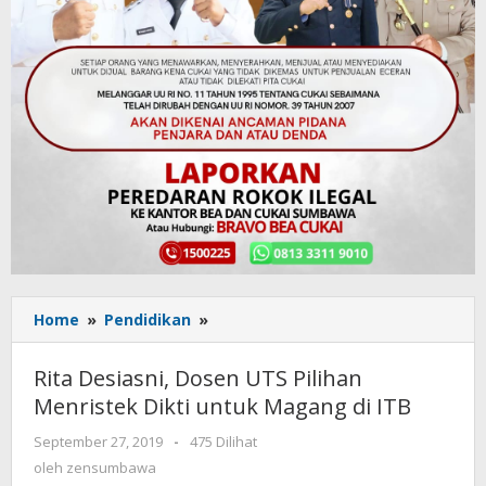
Home
»
Pendidikan
»
Rita
Desiasni,
Dosen
Rita Desiasni, Dosen UTS Pilihan
UTS
Menristek Dikti untuk Magang di ITB
Pilihan
Menristek
September 27, 2019
oleh
-
475 Dilihat
Dikti
zensumbawa
oleh
zensumbawa
untuk