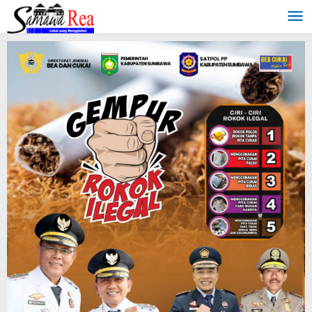
Lewati
ke
konten