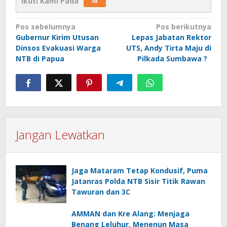
Ikuti Kami Pada
Navigasi
Pos sebelumnya
Pos berikutnya
Gubernur Kirim Utusan
Lepas Jabatan Rektor
pos
Dinsos Evakuasi Warga
UTS, Andy Tirta Maju di
NTB di Papua
Pilkada Sumbawa ?
Jangan Lewatkan
Jaga Mataram Tetap Kondusif, Puma
Jatanras Polda NTB Sisir Titik Rawan
Tawuran dan 3C
AMMAN dan Kre Alang: Menjaga
Benang Leluhur, Menenun Masa