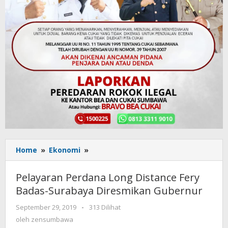
Home
»
Ekonomi
»
Pelayaran
Perdana
Long
Pelayaran Perdana Long Distance Fery
Distance
Badas-Surabaya Diresmikan Gubernur
Fery
Badas-
September 29, 2019
oleh
-
313 Dilihat
Surabaya
zensumbawa
oleh
zensumbawa
Diresmikan