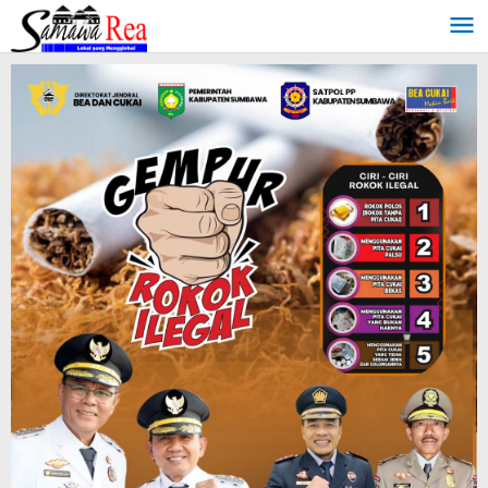
Lewati
ke
konten