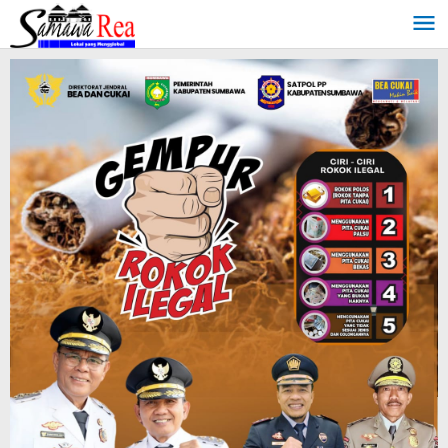
Lewati
ke
konten