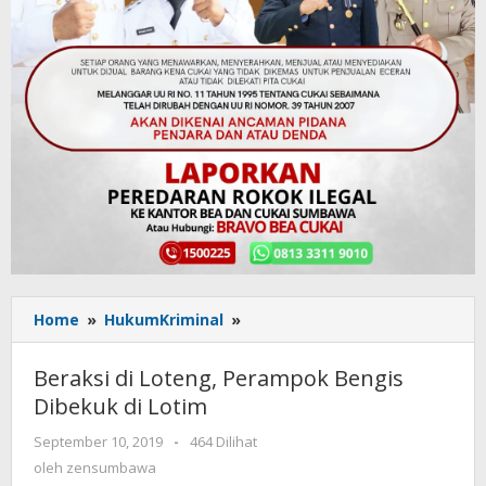
Home
»
HukumKriminal
»
Beraksi
di
Loteng,
Beraksi di Loteng, Perampok Bengis
Perampok
Dibekuk di Lotim
Bengis
Dibekuk
September 10, 2019
oleh
-
464 Dilihat
di
zensumbawa
oleh
zensumbawa
Lotim