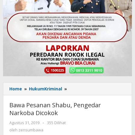
Home
»
HukumKriminal
»
Bawa
Pesanan
Shabu,
Bawa Pesanan Shabu, Pengedar
Pengedar
Narkoba Dicokok
Narkoba
Dicokok
Agustus 31, 2019
oleh
-
355 Dilihat
zensumbawa
oleh
zensumbawa