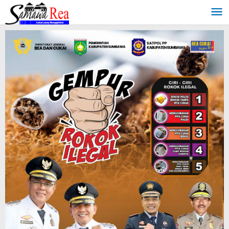
Lewati
ke
konten