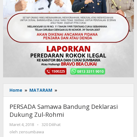
Home
»
MATARAM
»
PERSADA
Samawa
Bandung
PERSADA Samawa Bandung Deklarasi
Deklarasi
Dukung Zul-Rohmi
Dukung
Zul-
Maret 4, 2018
oleh
-
320 Dilihat
Rohmi
zensumbawa
oleh
zensumbawa