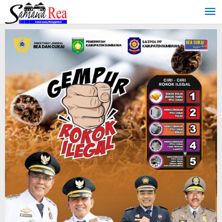
Lewati
ke
konten