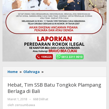
Home
»
Olahraga
»
Hebat,
Tim
SSB
Hebat, Tim SSB Batu Tongkok Plampang
Batu
Berlaga di Bali
Tongkok
Plampang
Maret 1, 2018
oleh
-
668 Dilihat
Berlaga
zensumbawa
oleh
zensumbawa
di