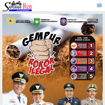
Lewati
ke
konten