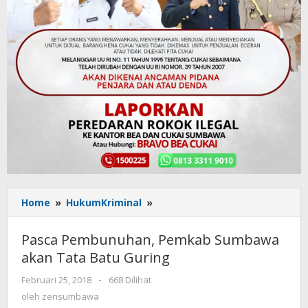
Home
»
HukumKriminal
»
Pasca
Pembunuhan,
Pemkab
Pasca Pembunuhan, Pemkab Sumbawa
Sumbawa
akan Tata Batu Guring
akan
Tata
Februari 25, 2018
oleh
-
668 Dilihat
Batu
zensumbawa
oleh
zensumbawa
Guring