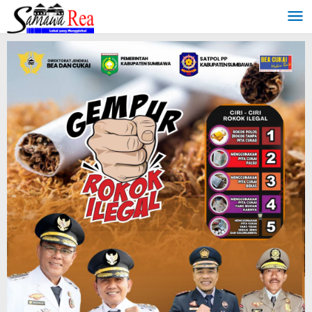
Lewati
ke
konten