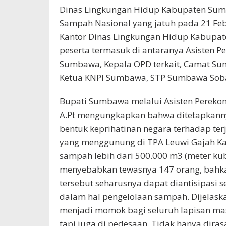
Dinas Lingkungan Hidup Kabupaten Sumb
Sampah Nasional yang jatuh pada 21 Feb
Kantor Dinas Lingkungan Hidup Kabupate
peserta termasuk di antaranya Asisten
Sumbawa, Kepala OPD terkait, Camat S
Ketua KNPI Sumbawa, STP Sumbawa Sobat
Bupati Sumbawa melalui Asisten Perekon
A.Pt mengungkapkan bahwa ditetapkanny
bentuk keprihatinan negara terhadap te
yang menggunung di TPA Leuwi Gajah Ka
sampah lebih dari 500.000 m3 (meter kub
menyebabkan tewasnya 147 orang, bahka
tersebut seharusnya dapat diantisipasi 
dalam hal pengelolaan sampah. Dijelas
menjadi momok bagi seluruh lapisan mas
tapi juga di pedesaan. Tidak hanya diras