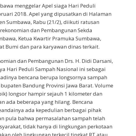
awa menggelar Apel siaga Hari Peduli
ruari 2018. Apel yang dipusatkan di Halaman
n Sumbawa, Rabu (21/2), diikuti ratusan
 Perekonomian dan Pembangunan Sekda
umbawa, Ketua Kwartir Pramuka Sumbawa,
 Bumi dan para karyawan dinas terkait.
omian dan Pembangunan Drs. H. Didi Darsani,
a Hari Peduli Sampah Nasional ini sebagai
rjadinya bencana berupa longsornya sampah
bupaten Bandung Provinsi Jawa Barat. Volume
ik) longsor hampir sejauh 1 kilometer dan
n ada beberapa yang hilang. Bencana
seandainya ada kepedulian berbagai pihak
kan pula bahwa permasalahan sampah telah
yarakat, tidak hanya di lingkungan perkotaan
akan oleh lingkungan terkecil tingkat RT atau