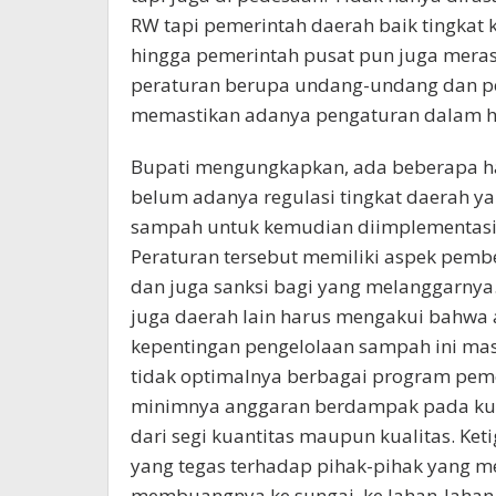
RW tapi pemerintah daerah baik tingkat
hingga pemerintah pusat pun juga merasa
peraturan berupa undang-undang dan pe
memastikan adanya pengaturan dalam ha
Bupati mengungkapkan, ada beberapa ha
belum adanya regulasi tingkat daerah ya
sampah untuk kemudian diimplementasik
Peraturan tersebut memiliki aspek pem
dan juga sanksi bagi yang melanggarny
juga daerah lain harus mengakui bahwa 
kepentingan pengelolaan sampah ini ma
tidak optimalnya berbagai program pem
minimnya anggaran berdampak pada kura
dari segi kuantitas maupun kualitas. Ke
yang tegas terhadap pihak-pihak yang m
membuangnya ke sungai, ke lahan-lahan 