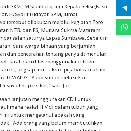
idi SKM., M.Si didampingi Kepala Seksi (Kasi)
r, H. Syarif Hidayat, SKM, Jumat
paya tersebut dilakukan melalui kegiatan Zero
atan NTB, dan RSJ Mutiara Sukma Mataram.
tempat salah satunya Lapas Sumbawa. Sebelum
rah, para warga binaan yang berjumlah
man dan pencerahan tentang penyakit menular.
pel darah dan dites menggunakan sistem
naan ini, ungkap Jun—akrab pejabat ramah ini
idap HIV/AIDS. “Kami sudah melakukan
tesnya tetap reaktif,” kata Jun.
ksaan lanjutan menggunakan CD4 untuk
ejauhmana reaksi HIV di dalam tubuh yang
D4 ini untuk mengetahui apakah yang
idak. “Ada orang yang belum membutuhkan
tu baru memerlukan pengobatan,” imbuhnya.