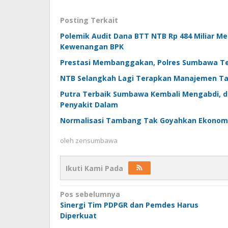
Posting Terkait
Polemik Audit Dana BTT NTB Rp 484 Miliar M
Kewenangan BPK
Prestasi Membanggakan, Polres Sumbawa Ter
NTB Selangkah Lagi Terapkan Manajemen Tal
Putra Terbaik Sumbawa Kembali Mengabdi, dr
Penyakit Dalam
Normalisasi Tambang Tak Goyahkan Ekonomi N
oleh
zensumbawa
Ikuti Kami Pada
Navigasi
Pos sebelumnya
Sinergi Tim PDPGR dan Pemdes Harus
pos
Diperkuat