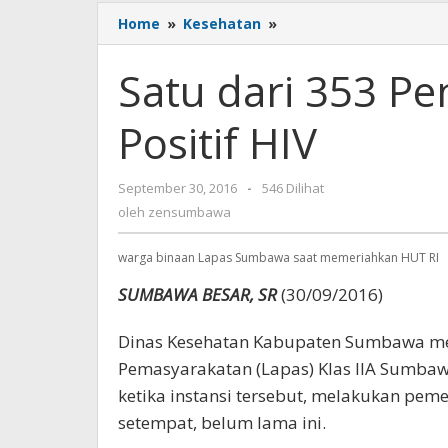
Home
»
Kesehatan
»
Satu
dari
353
Satu dari 353 P
Penghuni
Lapas
Positif HIV
Sumbawa
Positif
HIV
September 30, 2016
oleh
-
546 Dilihat
zensumbawa
oleh
zensumbawa
warga binaan Lapas Sumbawa saat memeriahkan HUT RI
SUMBAWA BESAR, SR
(30/09/2016)
Dinas Kesehatan Kabupaten Sumbawa men
Pemasyarakatan (Lapas) Klas IIA Sumbawa
ketika instansi tersebut, melakukan pem
setempat, belum lama ini.