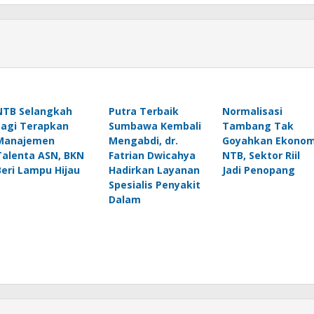
NTB Selangkah
Putra Terbaik
Normalisasi
Lagi Terapkan
Sumbawa Kembali
Tambang Tak
Manajemen
Mengabdi, dr.
Goyahkan Ekonom
Talenta ASN, BKN
Fatrian Dwicahya
NTB, Sektor Riil
Beri Lampu Hijau
Hadirkan Layanan
Jadi Penopang
Spesialis Penyakit
Dalam