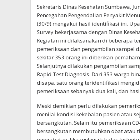
Sekretaris Dinas Kesehatan Sumbawa, Juna
Pencegahan Pengendalian Penyakit Menula
(30/9) mengakui hasil identifikasi ini. U
Survey bekerjasama dengan Dinas Keseh
Kegiatan ini dilaksanakan di beberapa 
pemeriksaan dan pengambilan sampel da
sekitar 353 orang ini diberikan pemaha
Selanjutnya dilakukan pengambilan sam
Rapid Test Diagnosis. Dari 353 warga bi
disapa, satu orang teridentifikasi meng
pemeriksaan sebanyak dua kali, dan hasil 
Meski demikian perlu dilakukan pemeri
menilai kondisi kekebalan pasien atau s
bersangkutan. Selain itu pemeriksaan C
bersangkutan membutuhkan obat atau t
pengobatan. Jika melewati batas terten