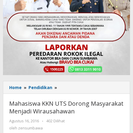
Home
»
Pendidikan
»
Mahasiswa
KKN
UTS
Mahasiswa KKN UTS Dorong Masyarakat
Dorong Masyarakat
Menjadi Wirausahawan
Menjadi
Wirausahawan
Agustus 16, 2016
oleh
-
402 Dilihat
zensumbawa
oleh
zensumbawa