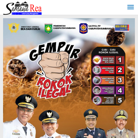
Lewati
ke
konten