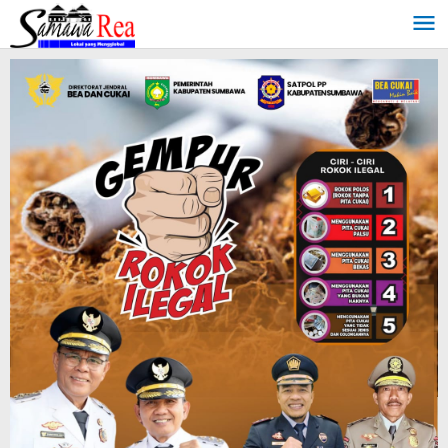
Lewati
ke
konten