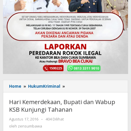
Home
»
HukumKriminal
»
Hari
Kemerdekaan,
Bupati
Hari Kemerdekaan, Bupati dan Wabup
dan
KSB Kunjungi Tahanan
Wabup
KSB
Agustus 17, 2016
oleh
-
404 Dilihat
Kunjungi
zensumbawa
oleh
zensumbawa
Tahanan