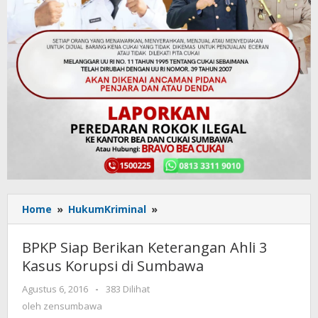
Home
»
HukumKriminal
»
BPKP
Siap
Berikan
BPKP Siap Berikan Keterangan Ahli 3
Keterangan
Kasus Korupsi di Sumbawa
Ahli
3
Agustus 6, 2016
oleh
-
383 Dilihat
Kasus
zensumbawa
oleh
zensumbawa
Korupsi