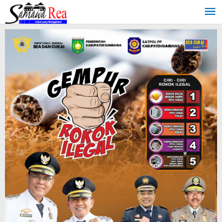
Lewati
ke
konten