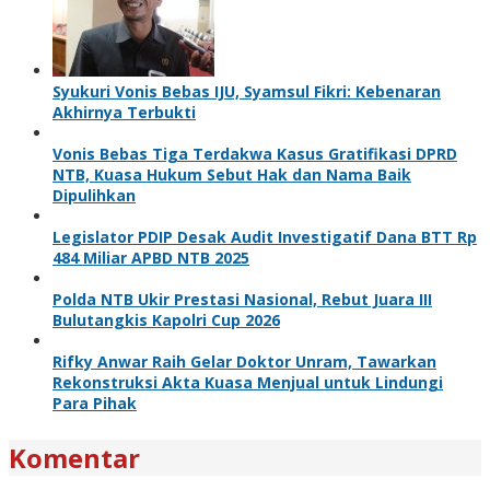
Syukuri Vonis Bebas IJU, Syamsul Fikri: Kebenaran
Akhirnya Terbukti
Vonis Bebas Tiga Terdakwa Kasus Gratifikasi DPRD
NTB, Kuasa Hukum Sebut Hak dan Nama Baik
Dipulihkan
Legislator PDIP Desak Audit Investigatif Dana BTT Rp
484 Miliar APBD NTB 2025
Polda NTB Ukir Prestasi Nasional, Rebut Juara III
Bulutangkis Kapolri Cup 2026
Rifky Anwar Raih Gelar Doktor Unram, Tawarkan
Rekonstruksi Akta Kuasa Menjual untuk Lindungi
Para Pihak
Komentar