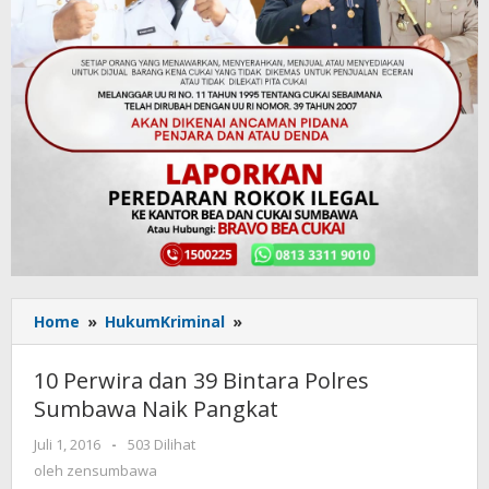
Home
»
HukumKriminal
»
10
Perwira
dan
10 Perwira dan 39 Bintara Polres
39
Sumbawa Naik Pangkat
Bintara
Polres
Juli 1, 2016
oleh
-
503 Dilihat
Sumbawa
zensumbawa
oleh
zensumbawa
Naik