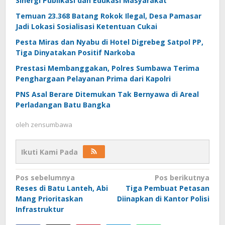
Sinergi Publikasi dan Edukasi Masyarakat
Temuan 23.368 Batang Rokok Ilegal, Desa Pamasar
Jadi Lokasi Sosialisasi Ketentuan Cukai
Pesta Miras dan Nyabu di Hotel Digrebeg Satpol PP,
Tiga Dinyatakan Positif Narkoba
Prestasi Membanggakan, Polres Sumbawa Terima
Penghargaan Pelayanan Prima dari Kapolri
PNS Asal Berare Ditemukan Tak Bernyawa di Areal
Perladangan Batu Bangka
oleh
zensumbawa
Ikuti Kami Pada
Navigasi
Pos sebelumnya
Pos berikutnya
Reses di Batu Lanteh, Abi
Tiga Pembuat Petasan
pos
Mang Prioritaskan
Diinapkan di Kantor Polisi
Infrastruktur