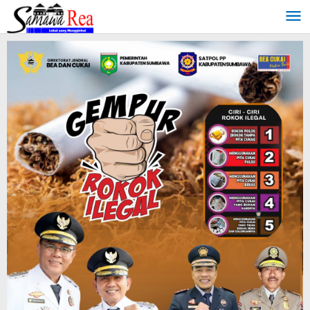
Lewati
ke
konten