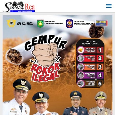
Lewati
ke
konten