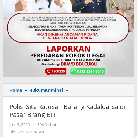
Home
»
HukumKriminal
»
Polisi
Sita
Ratusan
Polisi Sita Ratusan Barang Kadaluarsa di
Barang
Pasar Brang Biji
Kadaluarsa
di
Juni 3, 2016
oleh
-
396 Dilihat
Pasar
zensumbawa
oleh
zensumbawa
Brang