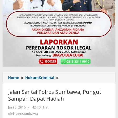
Home
»
HukumKriminal
»
Jalan
Santai
Polres
Jalan Santai Polres Sumbawa, Pungut
Sumbawa,
Sampah Dapat Hadiah
Pungut
Sampah
Juni 5, 2016
oleh
-
424 Dilihat
Dapat
zensumbawa
oleh
zensumbawa
Hadiah