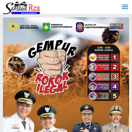
Lewati
ke
konten