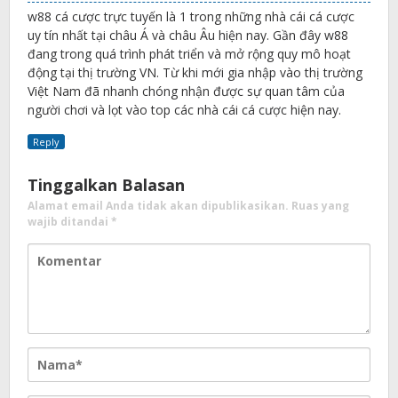
w88 cá cược trực tuyến là 1 trong những nhà cái cá cược
uy tín nhất tại châu Á và châu Âu hiện nay. Gần đây w88
đang trong quá trình phát triển và mở rộng quy mô hoạt
động tại thị trường VN. Từ khi mới gia nhập vào thị trường
Việt Nam đã nhanh chóng nhận được sự quan tâm của
người chơi và lọt vào top các nhà cái cá cược hiện nay.
Reply
Tinggalkan Balasan
Alamat email Anda tidak akan dipublikasikan.
Ruas yang
wajib ditandai
*