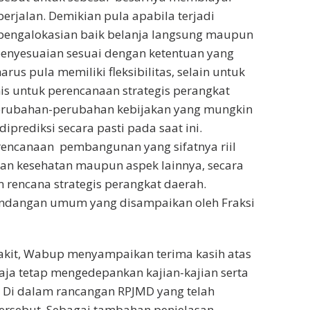
jalan. Demikian pula apabila terjadi
 pengalokasian baik belanja langsung maupun
penyesuaian sesuai dengan ketentuan yang
rus pula memiliki fleksibilitas, selain untuk
is untuk perencanaan strategis perangkat
erubahan-perubahan kebijakan yang mungkin
iprediksi secara pasti pada saat ini.
rencanaan pembangunan yang sifatnya riil
dan kesehatan maupun aspek lainnya, secara
m rencana strategis perangkat daerah.
andangan umum yang disampaikan oleh Fraksi
kit, Wabup menyampaikan terima kasih atas
aja tetap mengedepankan kajian-kajian serta
. Di dalam rancangan RPJMD yang telah
rsebut. Sebagai tambahan penjelasan