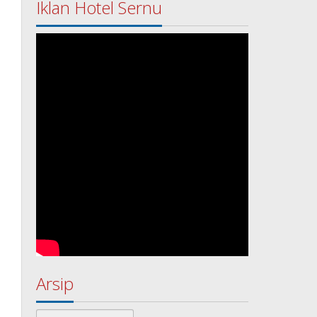
Iklan Hotel Sernu
Arsip
Arsip