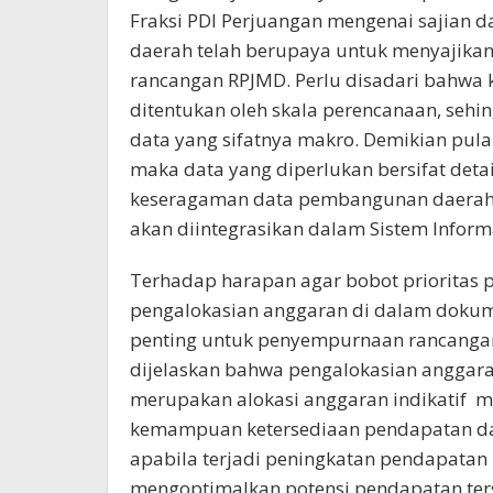
Fraksi PDI Perjuangan mengenai sajian 
daerah telah berupaya untuk menyajika
rancangan RPJMD. Perlu disadari bahwa
ditentukan oleh skala perencanaan, seh
data yang sifatnya makro. Demikian pula
maka data yang diperlukan bersifat det
keseragaman data pembangunan daerah
akan diintegrasikan dalam Sistem Infor
Terhadap harapan agar bobot prioritas 
pengalokasian anggaran di dalam doku
penting untuk penyempurnaan rancangan 
dijelaskan bahwa pengalokasian anggar
merupakan alokasi anggaran indikatif m
kemampuan ketersediaan pendapatan dae
apabila terjadi peningkatan pendapatan
mengoptimalkan potensi pendapatan ter