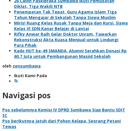
26 Calon Paskibraka Sumbawa Ikuti Pemusatan
Diklat, Tiga Wakili NTB
Penempatan Tak Tepat, Guru Agama Islam Tiga
Tahun Mengajar di Sekolah Tanpa Siswa Muslim
Miris! Ruang Kelas Rusak Tanpa Meja dan Kursi, Siswa
Kelas VI SDN Kanar Belajar di Lantai
Rifky Anwar Raih Gelar Doktor Unram, Tawarkan
Rekonstruksi Akta Kuasa Menjual untuk Lindungi
Para Pihak
Kado HUT ke-49 SMANDA, Alumni Serahkan Donasi Rp
60,7 Juta untuk Pembangunan Masjid Sekolah
oleh
zensumbawa
Ikuti Kami Pada
Navigasi pos
Pos sebelumnya
Komisi IV DPRD Sumbawa Siap Bantu SDIT
SC
Pos berikutnya
Jatuh dari Pohon Kelapa, Seorang Petani
Tewas