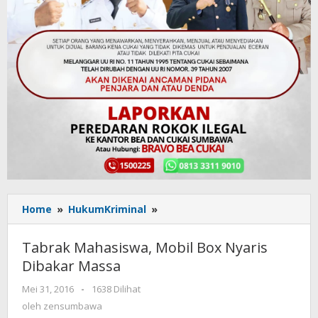
Home
»
HukumKriminal
»
Tabrak
Mahasiswa,
Mobil
Tabrak Mahasiswa, Mobil Box Nyaris
Box
Dibakar Massa
Nyaris
Dibakar
Mei 31, 2016
oleh
-
1638 Dilihat
Massa
zensumbawa
oleh
zensumbawa