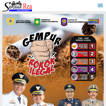
Lewati
ke
konten