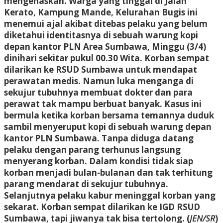
mengenaskan. Warga yang tinggal di Jalan
Kerato, Kampung Mande, Kelurahan Bugis ini
menemui ajal akibat ditebas pelaku yang belum
diketahui identitasnya di sebuah warung kopi
depan kantor PLN Area Sumbawa, Minggu (3/4)
dinihari sekitar pukul 00.30 Wita. Korban sempat
dilarikan ke RSUD Sumbawa untuk mendapat
perawatan medis. Namun luka menganga di
sekujur tubuhnya membuat dokter dan para
perawat tak mampu berbuat banyak. Kasus ini
bermula ketika korban bersama temannya duduk
sambil menyeruput kopi di sebuah warung depan
kantor PLN Sumbawa. Tanpa diduga datang
pelaku dengan parang terhunus langsung
menyerang korban. Dalam kondisi tidak siap
korban menjadi bulan-bulanan dan tak terhitung
parang mendarat di sekujur tubuhnya.
Selanjutnya pelaku kabur meninggal korban yang
sekarat. Korban sempat dilarikan ke IGD RSUD
Sumbawa, tapi jiwanya tak bisa tertolong. (
JEN/SR
)