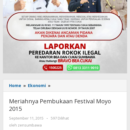
Home
»
Ekonomi
»
Meriahnya
Pembukaan
Festival
Meriahnya Pembukaan Festival Moyo
Moyo
2015
2015
September 11, 2015
oleh
-
597 Dilihat
zensumbawa
oleh
zensumbawa