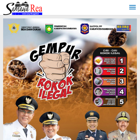
Lewati
ke
konten