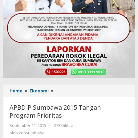
Home
»
Ekonomi
»
APBD-
P
Sumbawa
APBD-P Sumbawa 2015 Tangani
2015
Program Prioritas
Tangani
Program
September 11, 2015
oleh
-
378 Dilihat
Prioritas
zensumbawa
oleh
zensumbawa