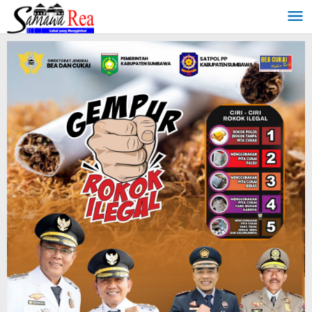
Lewati
ke
konten