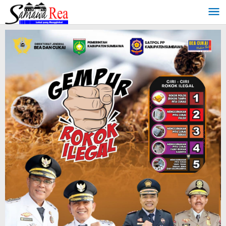
Lewati
ke
konten