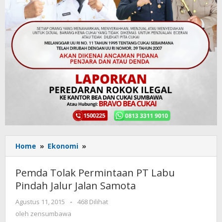
Home
»
Ekonomi
»
Pemda
Tolak
Permintaan
Pemda Tolak Permintaan PT Labu
PT
Pindah Jalur Jalan Samota
Labu
Pindah
Agustus 11, 2015
oleh
-
468 Dilihat
Jalur
zensumbawa
oleh
zensumbawa
Jalan