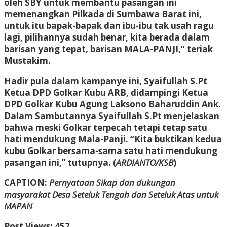
oleh SBY untuk membantu pasangan ini
memenangkan Pilkada di Sumbawa Barat ini,
untuk itu bapak-bapak dan ibu-ibu tak usah ragu
lagi, pilihannya sudah benar, kita berada dalam
barisan yang tepat, barisan MALA-PANJI,” teriak
Mustakim.
Hadir pula dalam kampanye ini, Syaifullah S.Pt
Ketua DPD Golkar Kubu ARB, didampingi Ketua
DPD Golkar Kubu Agung Laksono Baharuddin Ank.
Dalam Sambutannya Syaifullah S.Pt menjelaskan
bahwa meski Golkar terpecah tetapi tetap satu
hati mendukung Mala-Panji. “Kita buktikan kedua
kubu Golkar bersama-sama satu hati mendukung
pasangan ini,” tutupnya. (
ARDIANTO/KSB
)
CAPTION
:
Pernyataan Sikap dan dukungan
masyarakat Desa Seteluk Tengah dan Seteluk Atas untuk
MAPAN
Post Views:
452