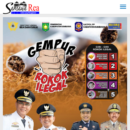
Lewati
ke
konten