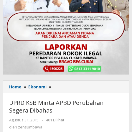
Home
»
Ekonomi
»
DPRD
KSB
Minta
DPRD KSB Minta APBD Perubahan
APBD
Segera Dibahas
Perubahan
Segera
Agustus 31, 2015
oleh
-
401 Dilihat
Dibahas
zensumbawa
oleh
zensumbawa