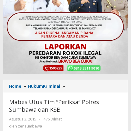
Home
»
HukumKriminal
»
Mabes
Utus
Tim
Mabes Utus Tim “Periksa” Polres
“Periksa”
Sumbawa dan KSB
Polres
Sumbawa
Agustus 3, 2015
oleh
-
476 Dilihat
dan
zensumbawa
oleh
zensumbawa
KSB