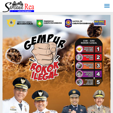
Lewati
ke
konten