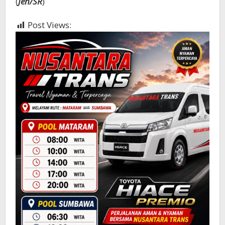
(
Jen/SR
)
Post Views:
562