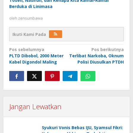
Tosen, Nasirun, dan Kenapa Kita Ramai-Ramai
Berduka di Linimasa
oleh
zensumbawa
Ikuti Kami Pada
Navigasi
Pos sebelumnya
Pos berikutnya
PLTD Dibobol, 2000 Meter
Terlibat Narkoba, Oknum
pos
Kabel Digondol Maling
Polisi Diusulkan PTDH
Jangan Lewatkan
Syukuri Vonis Bebas IJU, Syamsul Fikri: