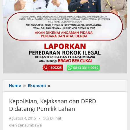
Home
»
Ekonomi
»
Kepolisian,
Kejaksaan
dan
Kepolisian, Kejaksaan dan DPRD
DPRD
Didatangi Pemilik Lahan
Didatangi
Pemilik
Agustus 4, 2015
oleh
-
562 Dilihat
Lahan
zensumbawa
oleh
zensumbawa