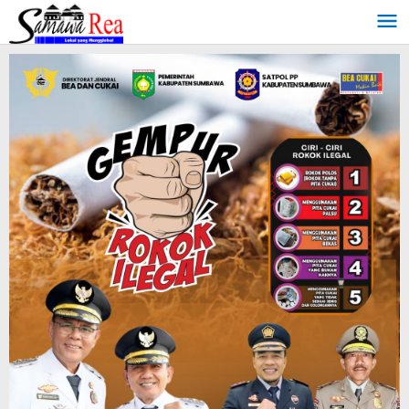
Lewati
ke
konten