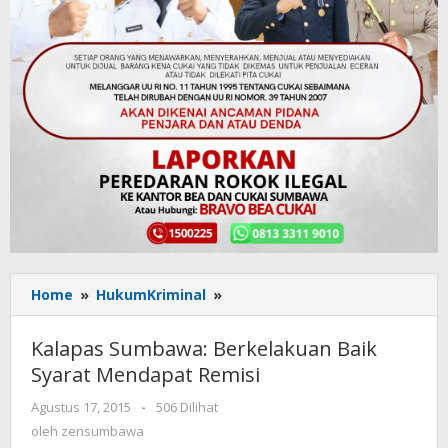
Home
»
HukumKriminal
»
Kalapas
Sumbawa:
Berkelakuan
Kalapas Sumbawa: Berkelakuan Baik
Baik
Syarat Mendapat Remisi
Syarat
Mendapat
Agustus 17, 2015
oleh
-
506 Dilihat
Remisi
zensumbawa
oleh
zensumbawa