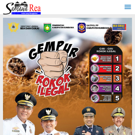
Lewati
ke
konten